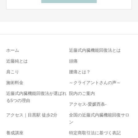
ホーム
近藤式内臓機能回復法とは
近藤純とは
頭痛
肩こり
腰痛とは？
施術料金
～クライアントさんの声～
近藤式内臓機能回復法が選ばれ
院内のご案内
る5つの理由
アクセス-愛媛西条-
アクセス｜目黒駅 徒歩2分
全国の近藤式内臓機能回復サロ
ン
養成講座
特定商取引法に基づく表記