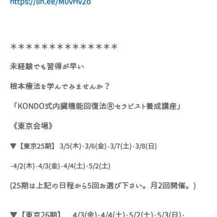
https://lin.ee/M0vHv2o
＊＊＊＊＊＊＊＊＊＊＊＊＊＊
未経験でも習得が早い
根本療法を学んでみませんか？
「KONDO式内臓機能回復法Ⓡセラピスト養成講座」
《東京会場》
▼【東京25期】 3/5(木)・3/6(金)・3/7(土)・3/8(日)
・4/2(木)・4/3(金)・4/4(土)・5/2(土)
(25期は上記の日程から5回お選び下さい。月2回開催。)
▼【東京26期】 4/3(金)・4/4(土)・5/2(土)・5/3(日)・