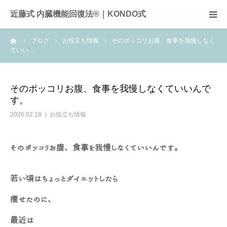
近藤式 内臓機能回復法®｜KONDO式
ーム
ブログ
お役立ち情報
そのポッコリお腹、食事を我慢しなく
近藤式内臓機能回復法とは
ていい…
症例
そのポッコリお腹、食事を我慢しなくていいんで
す。
施術料金
2026.02.18
お役立ち情報
サロンのご案内
そのポッコリお腹、食事を我慢しなくていいんです。
全国のサロン
若い頃はちょっとダイエットしたら
お問合せ
痩せたのに、
頭痛
最近は