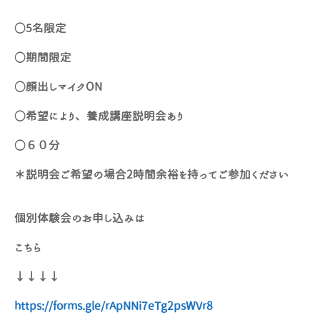
○5名限定
○期間限定
○顔出しマイクON
○希望により、養成講座説明会あり
○６０分
＊説明会ご希望の場合2時間余裕を持ってご参加ください
個別体験会のお申し込みは
こちら
↓↓↓↓
https://forms.gle/rApNNi7eTg2psWVr8