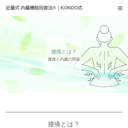
近藤式 内臓機能回復法®｜KONDO式
近藤式内臓機能回復法とは
症例
腰痛とは？
施術料金
腰痛と内臓の関係
サロンのご案内
全国のサロン
お問合せ
頭痛
腰痛とは？