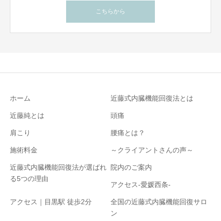
こちらから
ホーム
近藤式内臓機能回復法とは
近藤純とは
頭痛
肩こり
腰痛とは？
施術料金
～クライアントさんの声～
近藤式内臓機能回復法が選ばれ
院内のご案内
る5つの理由
アクセス-愛媛西条-
アクセス｜目黒駅 徒歩2分
全国の近藤式内臓機能回復サロ
ン