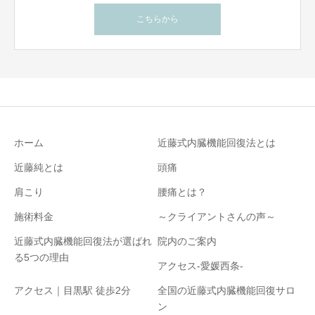
こちらから
ホーム
近藤式内臓機能回復法とは
近藤純とは
頭痛
肩こり
腰痛とは？
施術料金
～クライアントさんの声～
近藤式内臓機能回復法が選ばれ
院内のご案内
る5つの理由
アクセス-愛媛西条-
アクセス｜目黒駅 徒歩2分
全国の近藤式内臓機能回復サロ
ン