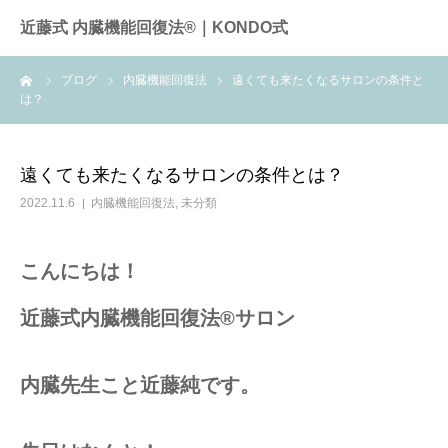
近藤式 内臓機能回復法®｜KONDO式
ーム
ブログ
内臓機能回復法
遠くても来たくなるサロンの条件と
近藤式内臓機能回復法とは
は？
症例
遠くても来たくなるサロンの条件とは？
施術料金
2022.11.6
内臓機能回復法
,
未分類
サロンのご案内
こんにちは！
全国のサロン
近藤式内臓機能回復法®️サロン
お問合せ
内臓先生こと近藤純です。
頭痛