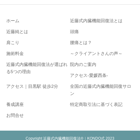
ホーム
近藤式内臓機能回復法とは
近藤純とは
頭痛
肩こり
腰痛とは？
施術料金
～クライアントさんの声～
近藤式内臓機能回復法が選ばれ
院内のご案内
る5つの理由
アクセス-愛媛西条-
アクセス｜目黒駅 徒歩2分
全国の近藤式内臓機能回復サロ
ン
養成講座
特定商取引法に基づく表記
お問合せ
Copyright 近藤式内臓機能回復法®｜KONDO式 2023