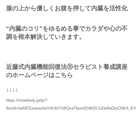
服の上から優しくお腹を押して内臓を活性化
“内臓のコリ”をゆるめる事でカラダや心の不
調を根本解決していきます。
近藤式内臓機能回復法Ⓡセラピスト養成講座
のホームページはこちら
↓↓↓↓
https://innerbody.jp/lp/?
fbclid=IwAR31xwrwzbsV4iObYGBQvaTbon1EhM3VJoDoRaQtyO5KA_KV