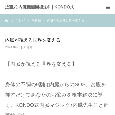
近藤式 内臓機能回復法®｜KONDO式
ーム
ブログ
未分類
内臓が視える世界を変える
近藤式内臓機能回復法とは
症例
内臓が視える世界を変える
2024.04.8
未分類
施術料金
【内臓が視える世界を変える】
サロンのご案内
全国のサロン
身体の不調の9割は内臓からのSOS。お腹を
押すだけであなたのお悩みを根本解決に導
お問合せ
く。KONDO式内臓マジック♪内臓先生こと近
頭痛