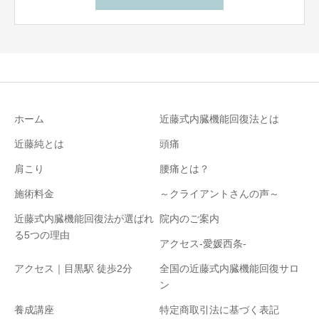
ホーム
近藤式内臓機能回復法とは
近藤純とは
頭痛
肩こり
腰痛とは？
施術料金
～クライアントさんの声～
近藤式内臓機能回復法が選ばれ
院内のご案内
る5つの理由
アクセス-愛媛西条-
アクセス｜目黒駅 徒歩2分
全国の近藤式内臓機能回復サロ
ン
養成講座
特定商取引法に基づく表記