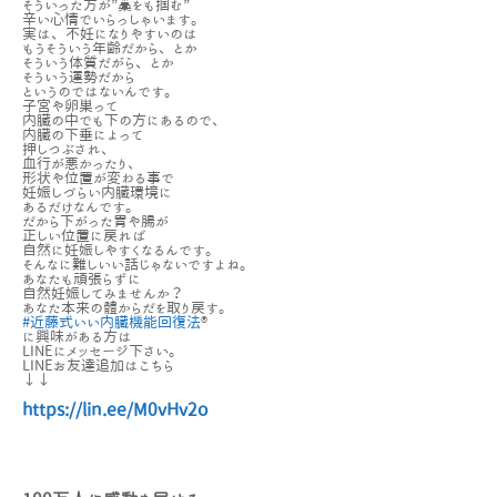
そういった方が”藁をも掴む”
辛い心情でいらっしゃいます。
実は、不妊になりやすいのは
もうそういう年齢だから、とか
そういう体質だがら、とか
そういう運勢だから
というのではないんです。
子宮や卵巣って
内臓の中でも下の方にあるので、
内臓の下垂によって
押しつぶされ、
血行が悪かったり、
形状や位置が変わる事で
妊娠しづらい内臓環境に
あるだけなんです。
だから下がった胃や腸が
正しい位置に戻れば
自然に妊娠しやすくなるんです。
そんなに難しいい話じゃないですよね。
あなたも頑張らずに
自然妊娠してみませんか？
あなた本来の體からだを取り戻す。
#近藤式いい内臓機能回復法
®︎
に興味がある方は
LINEにメッセージ下さい。
LINEお友達追加はこちら
↓↓
https://lin.ee/M0vHv2o