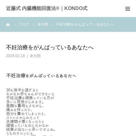
近藤式 内臓機能回復法®｜KONDO式
ーム
ブログ
未分類
不妊治療をがんばっているあなたへ
近藤式内臓機能回復法とは
症例
不妊治療をがんばっているあなたへ
2026.02.18
未分類
施術料金
不妊治療をがんばっているあなたへ
サロンのご案内
30も後半を過ぎると
なかなか赤ちゃんができないと
全国のサロン
不妊治療を頑張っている方が
多いと見受けられます。
高額な費用もさながら、
痛みを伴ったり、
お問合せ
自分を責めてしまったり、
ストレスからかえって
夫婦間が悪くなったりと
頑張っているのになかなか
頭痛
結果が出ないと辛いですよね。
うちのサロンにも