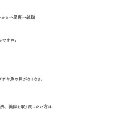
かかと→足裏→親指
んですね。
ガサや魚の目がなくなり、
法、美脚を取り戻したい方は