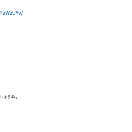
sTuWzUYv/
しょうね。