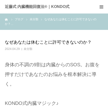
近藤式 内臓機能回復法®｜KONDO式
ーム
ブログ
未分類
なぜあなたは休むことに許可できないの
近藤式内臓機能回復法とは
か？…
症例
なぜあなたは休むことに許可できないのか？
施術料金
2024.04.29
未分類
サロンのご案内
身体の不調の9割は内臓からのSOS。お腹を
押すだけであなたのお悩みを根本解決に導
全国のサロン
く。
お問合せ
KONDO式内臓マジック♪
頭痛