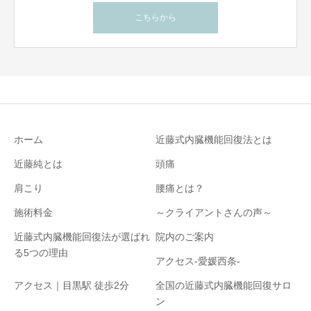
こちらから
ホーム
近藤式内臓機能回復法とは
近藤純とは
頭痛
肩こり
腰痛とは？
施術料金
～クライアントさんの声～
近藤式内臓機能回復法が選ばれ
院内のご案内
る5つの理由
アクセス-愛媛西条-
アクセス｜目黒駅 徒歩2分
全国の近藤式内臓機能回復サロ
ン