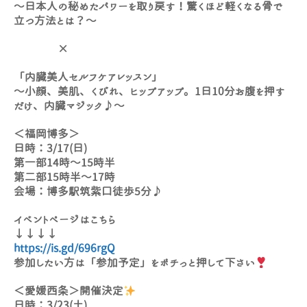
～日本人の秘めたパワーを取り戻す！驚くほど軽くなる骨で
立つ方法とは？～
×
「内臓美人セルフケアレッスン」
～小顔、美肌、くびれ、ヒップアップ。1日10分お腹を押す
だけ、内臓マジック♪～
＜福岡博多＞
日時：3/17(日)
第一部14時～15時半
第二部15時半～17時
会場：博多駅筑紫口徒歩5分♪
イベントページはこちら
↓↓↓↓
https://is.gd/696rgQ
参加したい方は「参加予定」をポチっと押して下さい
＜愛媛西条＞開催決定
日時：3/23(土)