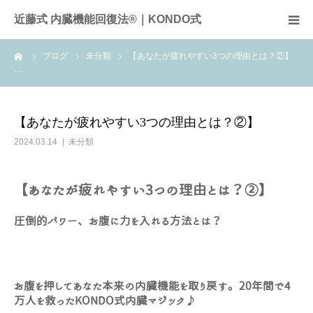
近藤式 内臓機能回復法®｜KONDO式
ーム
ブログ
未分類
【あなたが疲れやすい3つの理由とは？②】
近藤式内臓機能回復法とは
…
症例
【あなたが疲れやすい3つの理由とは？②】
施術料金
2024.03.14
未分類
サロンのご案内
【あなたが疲れやすい3つの理由とは？②】
全国のサロン
圧倒的パワー、お腹に力を入れる方法とは？
お問合せ
お腹を押してあなた本来の内臓機能を取り戻す。20年間で4
頭痛
万人を救ったKONDO式内臓マジック♪