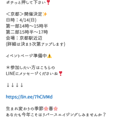
ポチっと押して下さい
＜京都＞開催決定
日時：4/14(日)
第一部14時～15時半
第二部15時半～17時
会場：京都駅近辺
(詳細は決まり次第アップします)
イベントページ準備中
＊参加したい方はこちらの
LINEにメッセージくださいね
↓↓↓↓
https://lin.ee/7hCiVMd
生まれ変わりの季節
春
あなたも今年こそはリバースエイジングしみませんか？