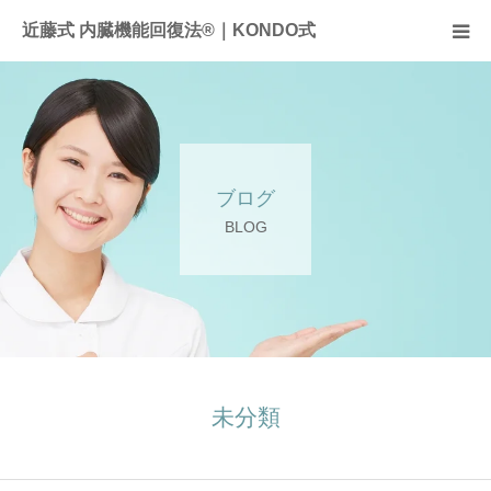
近藤式 内臓機能回復法®｜KONDO式
近藤式内臓機能回復法とは
症例
ブログ
施術料金
BLOG
サロンのご案内
全国のサロン
お問合せ
未分類
頭痛