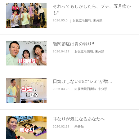
それってもしかしたら、プチ、五月病か
も⁈
2026.05.5
お役立ち情報
,
未分類
顎関節症は胃の弱り⁈
2026.04.17
お役立ち情報
,
未分類
日焼けしないのに”シミ”が増…
2026.03.28
内臓機能回復法
,
未分類
耳なりが気になるあなたへ
2026.02.18
未分類